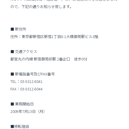
ので、下記の通りお知らせ致します。
■ 新住所
住所：東京都新宿区新宿1丁目8-1大橋御苑駅ビル3階
■ 交通アクセス
都営丸の内線 新宿御苑前駅 2番出口 徒歩0分
■ 新電話番号及びFAX番号
TEL：03-5312-8041
FAX：03-5312-8044
■ 業務開始日
2009年7月13日（月）
■移転理由