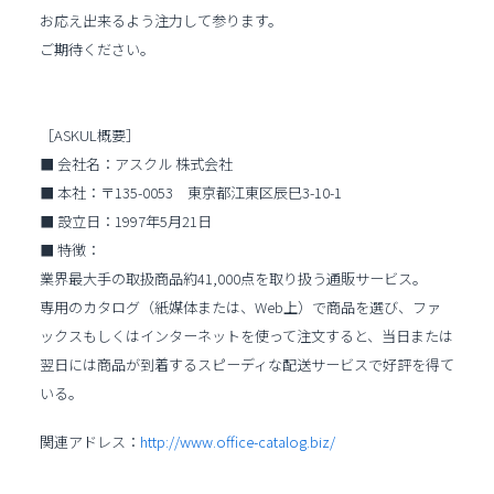
お応え出来るよう注力して参ります。
ご期待ください。
［ASKUL概要］
■ 会社名：アスクル 株式会社
■ 本社：〒135-0053 東京都江東区辰巳3-10-1
■ 設立日：1997年5月21日
■ 特徴：
業界最大手の取扱商品約41,000点を取り扱う通販サービス。
専用のカタログ（紙媒体または、Web上）で商品を選び、ファ
ックスもしくはインターネットを使って注文すると、当日または
翌日には商品が到着するスピーディな配送サービスで好評を得て
いる。
関連アドレス：
http://www.office-catalog.biz/