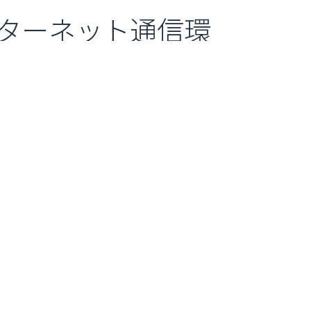
ターネット通信環
タル提供に取り組ん
て、持続可能な社
通信産業革命に貢