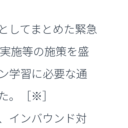
としてまとめた緊急
し実施等の施策を盛
イン学習に必要な通
した。［※］
、インバウンド対