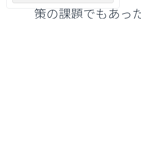
策の課題でもあっ
境において、モバイ
できた実績がござ
ビジョンは、今後
会の発展に寄与す
献してまいります