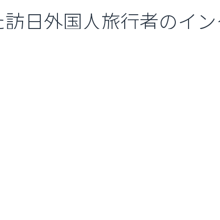
た訪日外国人旅行者のイン
ルWi-Fiルーターのレン
います。
も社会課題の解決を通じ
るとともに、世の中の情報
。