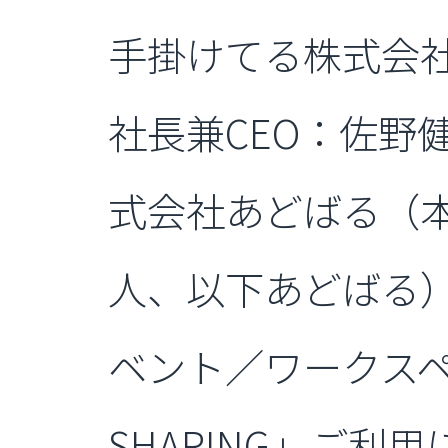
手掛けてる株式会
社長兼CEO：佐野
式会社あどばる（
人、以下あどばる
ベント／ワークスペ
SHARING」ご