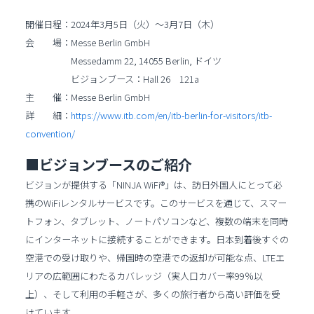
開催日程：2024年3月5日（火）～3月7日（木）
会 場：Messe Berlin GmbH
Messedamm 22, 14055 Berlin, ドイツ
ビジョンブース：Hall 26 121a
主 催：Messe Berlin GmbH
詳 細：
https://www.itb.com/en/itb-berlin-for-visitors/itb-
convention/
■ビジョンブースのご紹介
ビジョンが提供する「NINJA WiFi®」は、訪日外国人にとって必
携のWiFiレンタルサービスです。このサービスを通じて、スマー
トフォン、タブレット、ノートパソコンなど、複数の端末を同時
にインターネットに接続することができます。日本到着後すぐの
空港での受け取りや、帰国時の空港での返却が可能な点、LTEエ
リアの広範囲にわたるカバレッジ（実人口カバー率99％以
上）、そして利用の手軽さが、多くの旅行者から高い評価を受
けています。