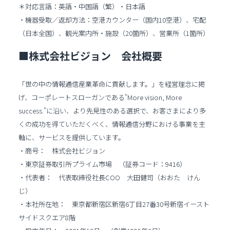
＊対応言語：英語・中国語（繁）・日本語
・機器受取／返却方法：空港カウンター（国内10空港）、宅配
（日本全国）、観光案内所・施設（20箇所）、営業所（1箇所）
■株式会社ビジョン 会社概要
「世の中の情報通信産業革命に貢献します。」を経営理念に掲
げ、コーポレートスローガンである"More vision, More
success."に沿い、より先見性のある選択で、お客さまにより多
くの成功を得ていただくべく、情報通信分野における事業を主
軸に、サービスを提供しています。
・商号： 株式会社ビジョン
・東京証券取引所プライム市場 （証券コード：9416）
・代表者： 代表取締役社長COO 大田健司（おおた けん
じ）
・本社所在地： 東京都新宿区新宿6丁目27番30号新宿イースト
サイドスクエア8階