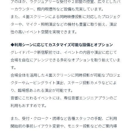
アのほか、ラグジュアリーな受付や２部屋の控室、広々としたバ
ーカウンター、館内喫煙所など設備も充実しています。
また、４面スクリーンによる同時映像投影に対応したプロジェク
ターや、マイク・照明演出などの機材も豊富に取り揃え、演出
性の高いイベント空間を実現できます。
◆利用シーンに応じてカスタマイズ可能な設備とオプション
グレイドパーク新宿駅前では、イベントの内容や演出に応じて
会場を自在にアレンジできる多彩なオプションを取り揃えていま
す。
会場全体を活用した４面スクリーンに同時投影が可能なプロジェ
クターやムービングライト演出、ステージ投影カメラなどによ
り、臨場感あふれる演出が可能です。
音響にこだわるイベントには、専任音響エンジニアプランのご
利用もおすすめです。
また、受付・クローク・誘導など各種スタッフの手配、ご利用
開始前の事前レイアウト変更や、モニター投影などのご案内導