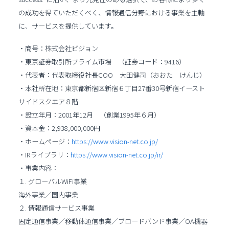
の成功を得ていただくべく、情報通信分野における事業を主軸
に、サービスを提供しています。
・商号：株式会社ビジョン
・東京証券取引所プライム市場 （証券コード：9416）
・代表者：代表取締役社長COO 大田健司（おおた けんじ）
・本社所在地：東京都新宿区新宿６丁目27番30号新宿イースト
サイドスクエア８階
・設立年月：2001年12月 （創業1995年６月）
・資本金：2,938,000,000円
・ホームページ：
https://www.vision-net.co.jp/
・IRライブラリ：
https://www.vision-net.co.jp/ir/
・事業内容：
１. グローバルWiFi事業
海外事業／国内事業
２. 情報通信サービス事業
固定通信事業／移動体通信事業／ブロードバンド事業／OA機器