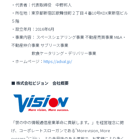
・代表者：代表取締役 中野邦人
・所在地：東京都新宿区歌舞伎町２丁目４番10号KDX東新宿ビル
５階
・設立年月：2016年6月
・事業内容： スペースシェアリング事業 不動産売買事業 M&A・
不動産仲介事業 サブリース事業
飲食ケータリング・デリバリー事業
・ホームページ：
https://adval.jp/
■ 株式会社ビジョン 会社概要
「世の中の情報通信産業革命に貢献します。」を経営理念に掲
げ、コーポレートスローガンである"More vision, More
success."に沿い、より先見性のある選択で、お客様により多く