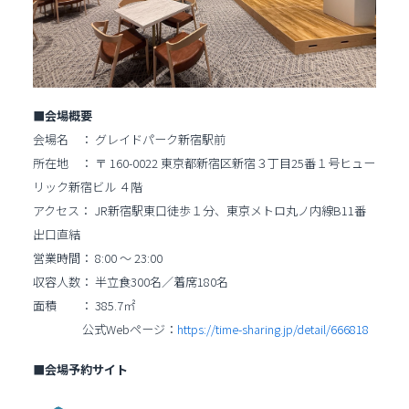
■会場概要
会場名 ： グレイドパーク新宿駅前
所在地 ： 〒 160-0022 東京都新宿区新宿３丁目25番１号ヒュー
リック新宿ビル ４階
アクセス： JR新宿駅東口徒歩１分、東京メトロ丸ノ内線B11番
出口直結
営業時間： 8:00 ～ 23:00
収容人数： 半立食300名／着席180名
面積 ： 385.7㎡
公式Webページ：
https://time-sharing.jp/detail/666818
■会場予約サイト