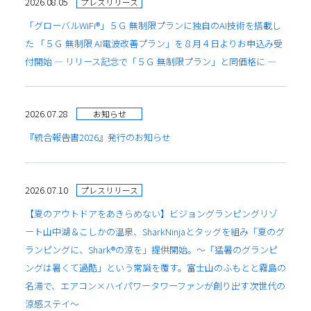
2026.08.05
プレスリリース
「グローバルWiFi®」５Ｇ 無制限プランに独自のAI技術を搭載し
た 「５Ｇ 無制限 AI電波改善プラン」を８月４日よりお申込み受
付開始 ― リリース記念で「５Ｇ 無制限プラン」と同価格に ―
2026.07.28
お知らせ
『統合報告書2026』発行のお知らせ
2026.07.10
プレスリリース
【夏のアウトドアをあきらめない】ビジョングランピングリゾ
ート山中湖＆こしかの温泉、SharkNinjaとタッグを組み「夏のグ
ランピングに、Shark®の涼を」提供開始。～「猛暑のグランピ
ングは暑くて過酷」という常識を覆す。富士山のふもとと霧島の
名湯で、エアコン×ハイパワータワーファンが創り出す次世代の
涼感ステイ～