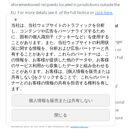
aforementioned recipients located in jurisdictions outside the
EU. For more details see 4. of the Full Notice or
click here.
Retention periods for and deletion of your Personal
Data
Your Personal Data will be deleted once they are not any longer
needed for the purposes motivating their original collection or
as required by applicable law. For more details see 5. of the Full
Notice or
click here.
Your statutory rights
You have a number of rights with regard to the processing of
your Personal Data, each as per the conditions defined in
applicable law, such as the right to have access to your Personal
Data, to have them corrected, erased or handed over. Please
refer any of your questions to
infor@vision-net.co.jp
. For more
details see 6. of the Full Notice or
click here.