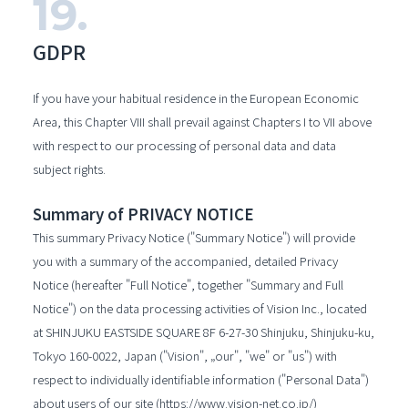
GDPR
If you have your habitual residence in the European Economic
Area, this Chapter VIII shall prevail against Chapters I to VII above
with respect to our processing of personal data and data
subject rights.
Summary of PRIVACY NOTICE
This summary Privacy Notice ("Summary Notice") will provide
you with a summary of the accompanied, detailed Privacy
Notice (hereafter "Full Notice", together "Summary and Full
Notice") on the data processing activities of Vision Inc., located
at SHINJUKU EASTSIDE SQUARE 8F 6-27-30 Shinjuku, Shinjuku-ku,
Tokyo 160-0022, Japan ("Vision", „our", "we" or "us") with
respect to individually identifiable information ("Personal Data")
about users of our site (https://www.vision-net.co.jp/)