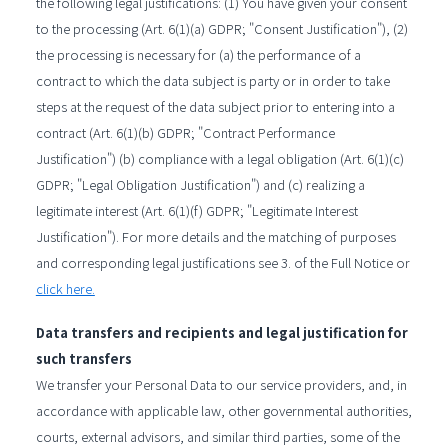
the following legal justifications: (1) You have given your consent
to the processing (Art. 6(1)(a) GDPR; "Consent Justification"), (2)
the processing is necessary for (a) the performance of a
contract to which the data subject is party or in order to take
steps at the request of the data subject prior to entering into a
contract (Art. 6(1)(b) GDPR; "Contract Performance
Justification") (b) compliance with a legal obligation (Art. 6(1)(c)
GDPR; "Legal Obligation Justification") and (c) realizing a
legitimate interest (Art. 6(1)(f) GDPR; "Legitimate Interest
Justification"). For more details and the matching of purposes
and corresponding legal justifications see 3. of the Full Notice or
click here.
Data transfers and recipients and legal justification for
such transfers
We transfer your Personal Data to our service providers, and, in
accordance with applicable law, other governmental authorities,
courts, external advisors, and similar third parties, some of the