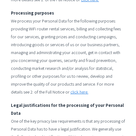
Processing purposes
We process your Personal Data for the following purposes:
providing WiFi router rental services, billing and collecting fees
for our services, granting prizes and conducting campaigns,
introducing goods or services of us or our business partners,
managing and administrating your account, get in contact with
you concerning your queries, security and fraud prevention,
conducting market research and/or analysis for statistical,
profiling or other purposes for us to review, develop and
improve the quality of our products and service. For more
details see 2. of the Full Notice or
click here.
Legal justifications for the processing of your Personal
Data
One of the key privacy law requirements is that any processing of
Personal Data has to have a legal justification. We generally use