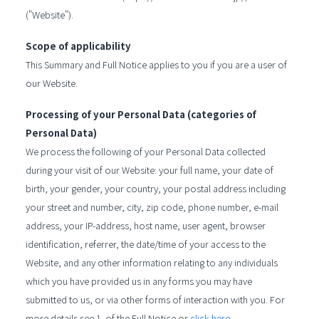
("Website").
Scope of applicability
This Summary and Full Notice applies to you if you are a user of
our Website.
Processing of your Personal Data (categories of
Personal Data)
We process the following of your Personal Data collected
during your visit of our Website: your full name, your date of
birth, your gender, your country, your postal address including
your street and number, city, zip code, phone number, e-mail
address, your IP-address, host name, user agent, browser
identification, referrer, the date/time of your access to the
Website, and any other information relating to any individuals
which you have provided us in any forms you may have
submitted to us, or via other forms of interaction with you. For
more details see 1. of the Full Notice or
click here.