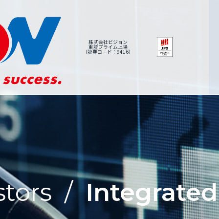
株式会社ビジョン
東証プライム上場
（証券コード：9416）
stors
/
Integrated