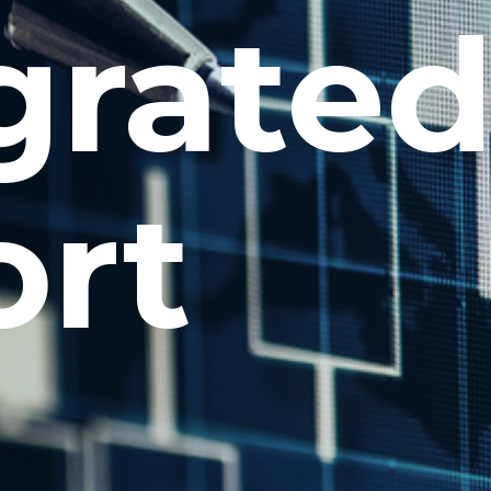
grate
ort