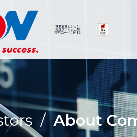
株式会社ビジョン
東証プライム上場
（証券コード：9416）
stors
/
About Co