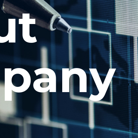
ut
pany