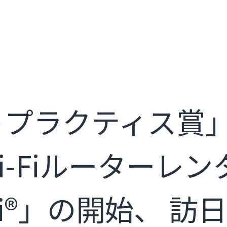
トプラクティス賞
i-Fiルーターレ
WiFi®」の開始、 