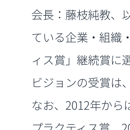
会長：藤枝純教、以下
ている企業・組織・
ィス賞」継続賞に
ビジョンの受賞は、
なお、2012年から
プラクティス賞、20