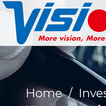
Home
/
Inve