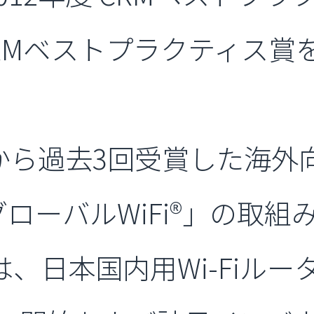
度 CRMベストプラクティス
から過去3回受賞した海外向
ローバルWiFi®」の取組
は、日本国内用Wi-Fiル