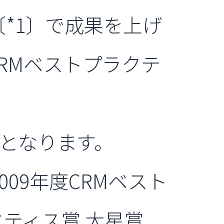
〔*1〕で成果を上げ
CRMベストプラクテ
賞となります。
009年度CRMベスト
クティス賞 大星賞、