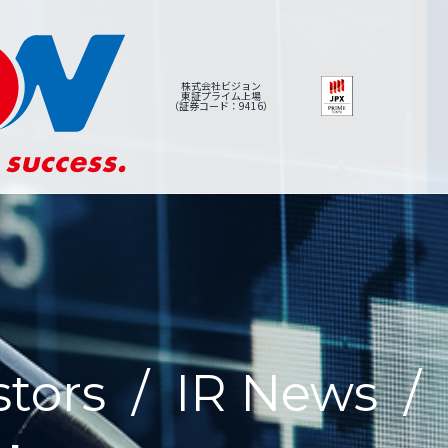
株式会社ビジョン
東証プライム上場
（証券コード：9416）
stors
/
IR News
/