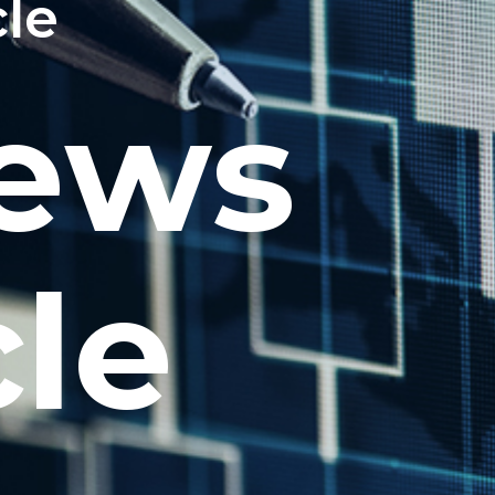
cle
News
cle
事