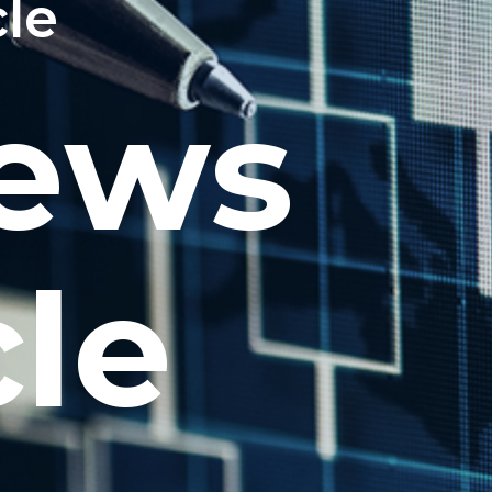
cle
News
cle
事