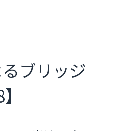
よるブリッジ
8】