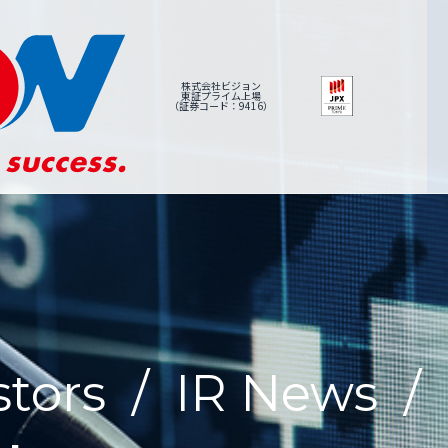
株式会社ビジョン
東証プライム上場
（証券コード：9416）
stors
/
IR News
/