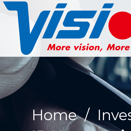
Home
/
Inve