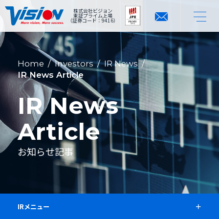
株式会社ビジョン
東証プライム上場
（証券コード：9416）
Home
/
Investors
/
IR News
/
IR News Article
IR News
Article
お知らせ記事
IRメニュー