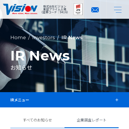
株式会社ビジョン
東証プライム上場
（証券コード：9416）
Home
/
Investors
/
IR News
IR News
お知らせ
IRメニュー
すべてのお知らせ
企業調査レポート