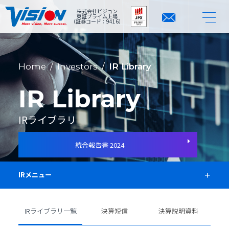
株式会社ビジョン
東証プライム上場
（証券コード：9416）
Home
/
Investors
/
IR Library
IR Library
IRライブラリ
統合報告書 2024
IRメニュー
IRライブラリ一覧
決算短信
決算説明資料