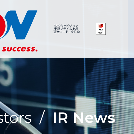
株式会社ビジョン
東証プライム上場
（証券コード：9416）
stors
/
IR News