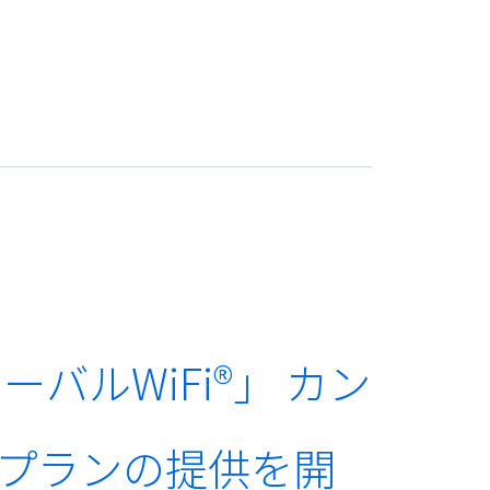
バルWiFi®」 カン
量プランの提供を開