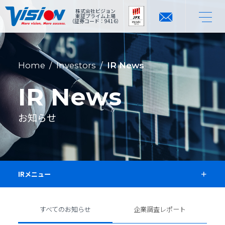
株式会社ビジョン
東証プライム上場
（証券コード：9416）
Home
/
Investors
/
IR News
IR News
お知らせ
IRメニュー
すべてのお知らせ
企業調査レポート